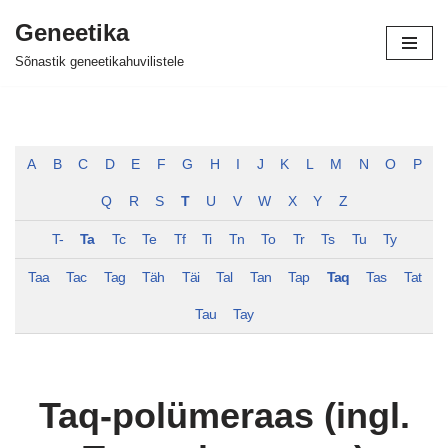
Geneetika
Skip
Sõnastik geneetikahuvilistele
to
content
A
B
C
D
E
F
G
H
I
J
K
L
M
N
O
P
Q
R
S
T
U
V
W
X
Y
Z
T-
Ta
Tc
Te
Tf
Ti
Tn
To
Tr
Ts
Tu
Ty
Taa
Tac
Tag
Täh
Täi
Tal
Tan
Tap
Taq
Tas
Tat
Tau
Tay
Taq-polümeraas (ingl.