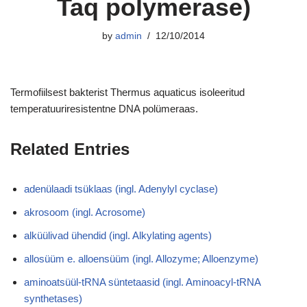
Taq polymerase)
by
admin
12/10/2014
Termofiilsest bakterist Thermus aquaticus isoleeritud
temperatuuriresistentne DNA polümeraas.
Related Entries
adenülaadi tsüklaas (ingl. Adenylyl cyclase)
akrosoom (ingl. Acrosome)
alküülivad ühendid (ingl. Alkylating agents)
allosüüm e. alloensüüm (ingl. Allozyme; Alloenzyme)
aminoatsüül-tRNA süntetaasid (ingl. Aminoacyl-tRNA
synthetases)