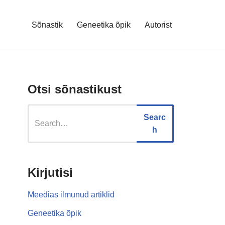
Sõnastik
Geneetika õpik
Autorist
Otsi sõnastikust
Searc
h
Kirjutisi
Meedias ilmunud artiklid
Geneetika õpik