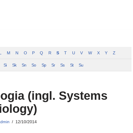
L
M
N
O
P
Q
R
S
T
U
V
W
X
Y
Z
Si
Sk
Sn
So
Sp
Sr
Ss
St
Su
ogia (ingl. Systems
iology)
admin
12/10/2014