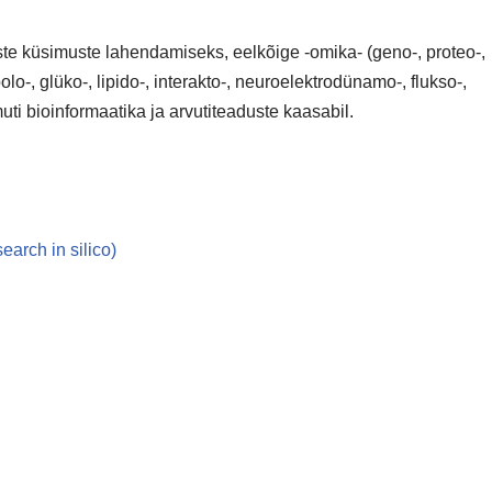
ste küsimuste lahendamiseks, eelkõige -omika- (geno-, proteo-,
bolo-, glüko-, lipido-, interakto-, neuroelektrodünamo-, flukso-,
uti bioinformaatika ja arvutiteaduste kaasabil.
arch in silico)