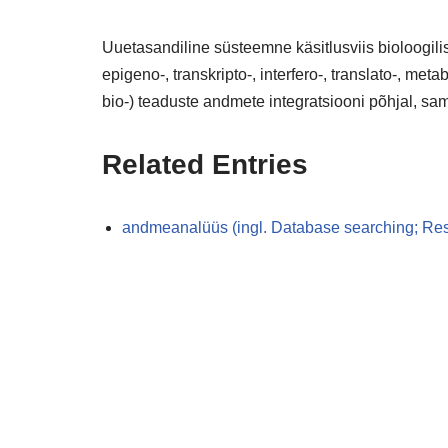
Uuetasandiline süsteemne käsitlusviis bioloogili
epigeno-, transkripto-, interfero-, translato-, meta
bio-) teaduste andmete integratsiooni põhjal, sam
Related Entries
andmeanalüüs (ingl. Database searching; Rese