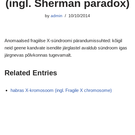
(ingl. Sherman paradox)
by
admin
10/10/2014
Anomaalsed fragiilse X-sündroomi pärandumissuhted: kõigil
neid geene kandvate isendite järglastel avaldub sündroom igas
järgnevas põlvkonnas tugevamalt.
Related Entries
habras X-kromosoom (ingl. Fragile X chromosome)