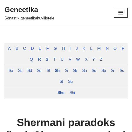
Geneetika
Skip
Sõnastik geneetikahuvilistele
to
content
A
B
C
D
E
F
G
H
I
J
K
L
M
N
O
P
Q
R
S
T
U
V
W
X
Y
Z
Sa
Sc
Sd
Se
Sf
Sh
Si
Sk
Sn
So
Sp
Sr
Ss
St
Su
She
Shi
Shermani paradoks