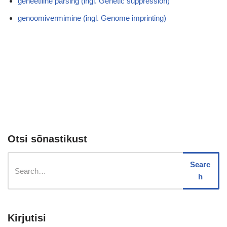
geneetiline pärsing (ingl. Genetic suppression)
genoomivermimine (ingl. Genome imprinting)
Otsi sõnastikust
Searc
h
Kirjutisi