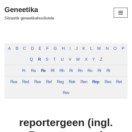
Geneetika
Skip
Sõnastik geneetikahuvilistele
to
content
A
B
C
D
E
F
G
H
I
J
K
L
M
N
O
P
Q
R
S
T
U
V
W
X
Y
Z
R-
Ra
Re
Rf
Rh
Ri
Rn
Ro
Rr
Rt
Rea
Red
Ree
Ref
Reg
Rek
Ren
Rep
Res
Ret
Rev
reportergeen (ingl.