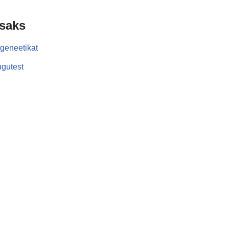
isaks
geneetikat
gutest