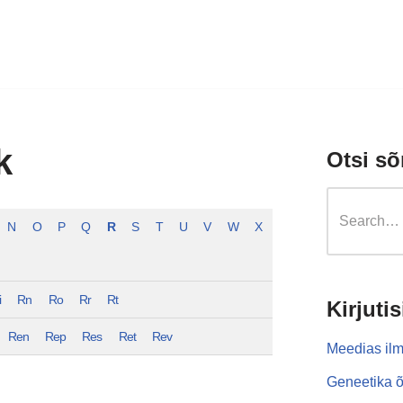
k
Otsi sõ
N
O
P
Q
R
S
T
U
V
W
X
i
Rn
Ro
Rr
Rt
Kirjutis
Ren
Rep
Res
Ret
Rev
Meedias ilm
Geneetika õ