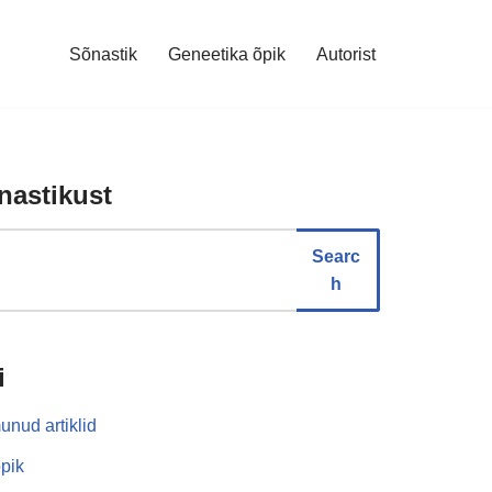
Sõnastik
Geneetika õpik
Autorist
nastikust
Searc
h
i
unud artiklid
pik