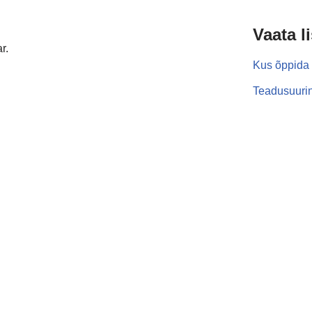
Vaata l
r.
Kus õppida 
Teadusuurin