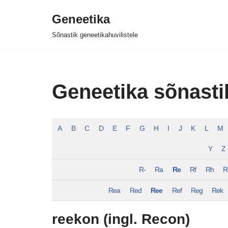
Geneetika
Skip
Sõnastik geneetikahuvilistele
to
content
Geneetika sõnasti
A
B
C
D
E
F
G
H
I
J
K
L
M
Y
Z
R-
Ra
Re
Rf
Rh
R
Rea
Red
Ree
Ref
Reg
Rek
reekon (ingl. Recon)