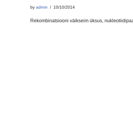
by
admin
10/10/2014
Rekombinatsiooni väikseim üksus, nukleotiidipaa