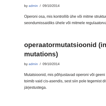
by
admin
09/10/2014
Operoni osa, mis kontrollib ühe või mitme struktu
seondumissaidiks ühele või mitmele regulaatorva
operaatormutatsioonid (in
mutations)
by
admin
09/10/2014
Mutatsioonid, mis põhjustavad operoni või geeni 
toimib vaid cis-asendis, sest siin pole tegemist 
järjestustega.