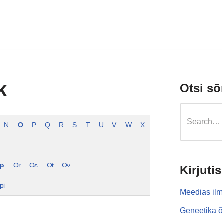
k
Otsi sõ
N
O
P
Q
R
S
T
U
V
W
X
p
Or
Os
Ot
Ov
Kirjutis
pi
Meedias ilm
Geneetika õ