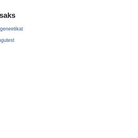
isaks
geneetikat
gutest