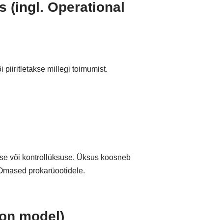
s (ingl. Operational
piiritletakse millegi toimumist.
se või kontrollüksuse. Üksus koosneb
. Omased prokarüootidele.
ron model)