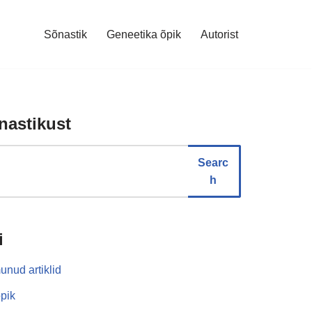
Sõnastik
Geneetika õpik
Autorist
nastikust
Searc
h
i
unud artiklid
pik