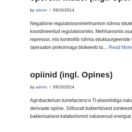
by
admin
09/10/2014
Negatiivne regulatsioonimehhanism rühma strukt
koordineeritud regulatsiooniks. Mehhanismis osa
repressor, mis kontrollib rühma struktuurgeenide t
operaatori piirkonnaga blokeerib ta…
Read More
opiinid (ingl. Opines)
by
admin
09/10/2014
Agrobacterium tumefaciens’e Ti-plasmiidiga naka
derivaate opiine. Sõltuvalt bakteritüvest sünteesit
bakteriaalsest katabolismist vabanenud energiat 