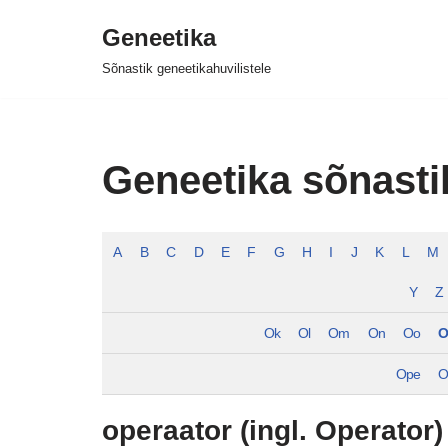
Geneetika
Skip
Sõnastik geneetikahuvilistele
to
content
Geneetika sõnasti
A
B
C
D
E
F
G
H
I
J
K
L
M
Y
Z
Ok
Ol
Om
On
Oo
O
Ope
O
operaator (ingl. Operator)