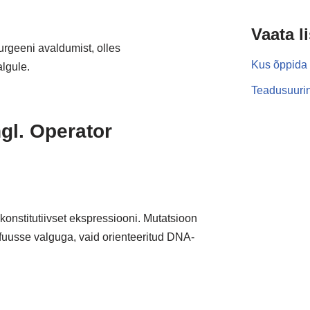
Vaata l
urgeeni avaldumist, olles
Kus õppida 
lgule.
Teadusuurin
gl. Operator
konstitutiivset ekspressiooni. Mutatsioon
difuusse valguga, vaid orienteeritud DNA-