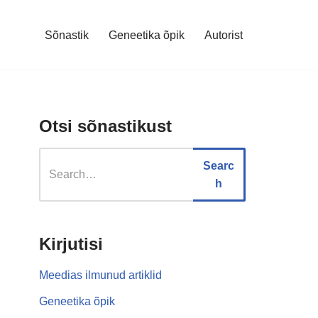
Sõnastik
Geneetika õpik
Autorist
Otsi sõnastikust
Searc
h
Kirjutisi
Meedias ilmunud artiklid
Geneetika õpik