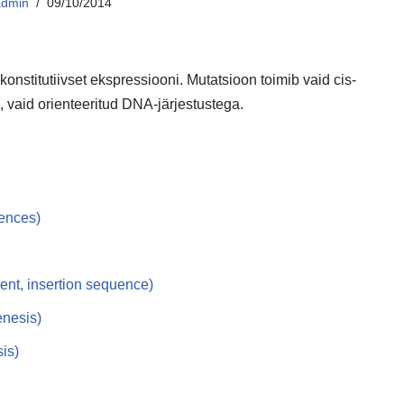
admin
09/10/2014
onstitutiivset ekspressiooni. Mutatsioon toimib vaid cis-
, vaid orienteeritud DNA-järjestustega.
uences)
ment, insertion sequence)
enesis)
is)