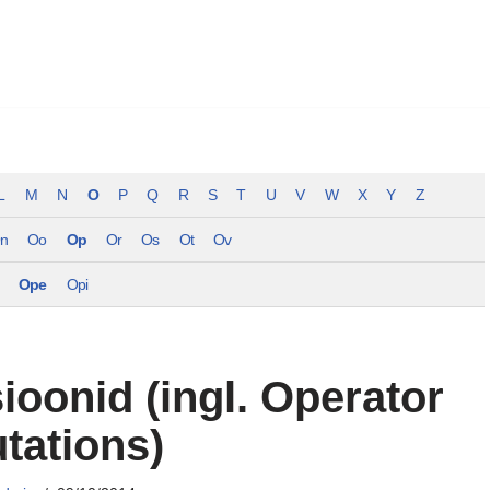
L
M
N
O
P
Q
R
S
T
U
V
W
X
Y
Z
n
Oo
Op
Or
Os
Ot
Ov
Ope
Opi
ioonid (ingl. Operator
tations)