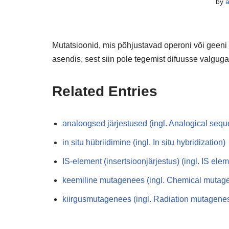
by
Mutatsioonid, mis põhjustavad operoni või geeni k
asendis, sest siin pole tegemist difuusse valguga
Related Entries
analoogsed järjestused (ingl. Analogical seq
in situ hübriidimine (ingl. In situ hybridization)
IS-element (insertsioonjärjestus) (ingl. IS ele
keemiline mutagenees (ingl. Chemical mutag
kiirgusmutagenees (ingl. Radiation mutagenes