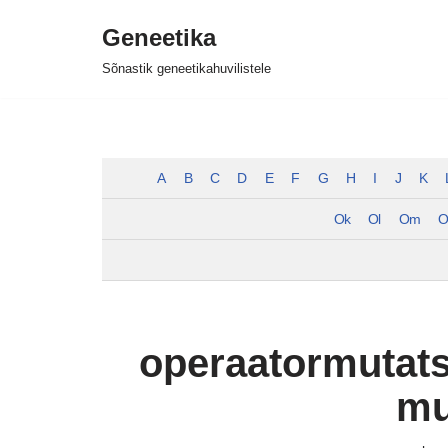
Geneetika
Skip
Sõnastik geneetikahuvilistele
to
content
A
B
C
D
E
F
G
H
I
J
K
Ok
Ol
Om
O
operaatormutats
mu