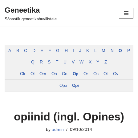
Geneetika
Skip
Sõnastik geneetikahuvilistele
to
content
A
B
C
D
E
F
G
H
I
J
K
L
M
N
O
P
Q
R
S
T
U
V
W
X
Y
Z
Ok
Ol
Om
On
Oo
Op
Or
Os
Ot
Ov
Ope
Opi
opiinid (ingl. Opines)
by
admin
09/10/2014