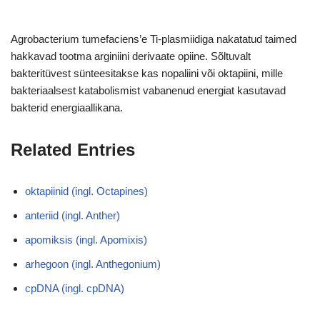
Agrobacterium tumefaciens’e Ti-plasmiidiga nakatatud taimed
hakkavad tootma arginiini derivaate opiine. Sõltuvalt
bakteritüvest sünteesitakse kas nopaliini või oktapiini, mille
bakteriaalsest katabolismist vabanenud energiat kasutavad
bakterid energiaallikana.
Related Entries
oktapiinid (ingl. Octapines)
anteriid (ingl. Anther)
apomiksis (ingl. Apomixis)
arhegoon (ingl. Anthegonium)
cpDNA (ingl. cpDNA)