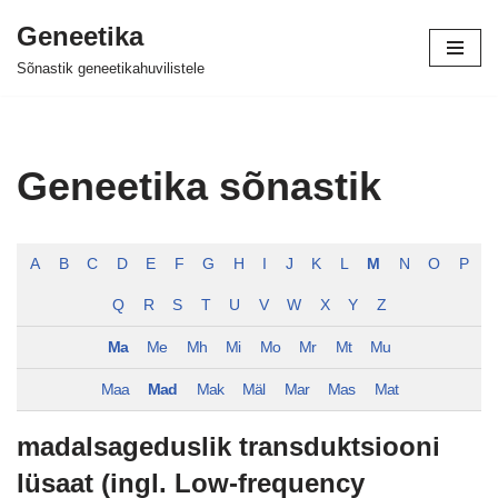
Geneetika
Skip
Sõnastik geneetikahuvilistele
to
content
Geneetika sõnastik
A
B
C
D
E
F
G
H
I
J
K
L
M
N
O
P
Q
R
S
T
U
V
W
X
Y
Z
Ma
Me
Mh
Mi
Mo
Mr
Mt
Mu
Maa
Mad
Mak
Mäl
Mar
Mas
Mat
madalsageduslik transduktsiooni
lüsaat (ingl. Low-frequency