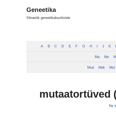
Geneetika
Skip
Sõnastik geneetikahuvilistele
to
content
A
B
C
D
E
F
G
H
I
J
K
Ma
Me
M
Mud
Mük
Mul
mutaatortüved (
by