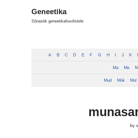
Geneetika
Skip
Sõnastik geneetikahuvilistele
to
content
A
B
C
D
E
F
G
H
I
J
K
Ma
Me
M
Mud
Mük
Mul
munasari
by