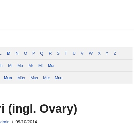
L
M
N
O
P
Q
R
S
T
U
V
W
X
Y
Z
h
Mi
Mo
Mr
Mt
Mu
Mun
Müo
Mus
Mut
Muu
 (ingl. Ovary)
admin
09/10/2014