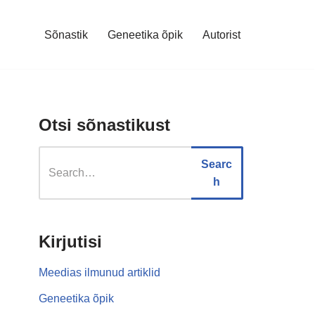
Sõnastik
Geneetika õpik
Autorist
Otsi sõnastikust
Searc
h
Kirjutisi
Meedias ilmunud artiklid
Geneetika õpik