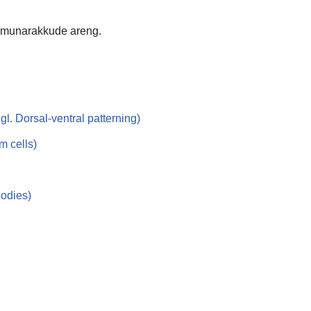
 munarakkude areng.
l. Dorsal-ventral patterning)
m cells)
bodies)