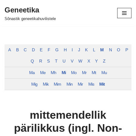
Geneetika
Skip
Sõnastik geneetikahuvilistele
to
content
A
B
C
D
E
F
G
H
I
J
K
L
M
N
O
P
Q
R
S
T
U
V
W
X
Y
Z
Ma
Me
Mh
Mi
Mo
Mr
Mt
Mu
Mig
Mik
Mim
Min
Mir
Mis
Mit
mittemendellik
pärilikkus (ingl. Non-