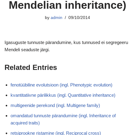
Mendelian inheritance)
by
admin
09/10/2014
Igasuguste tunnuste pärandumine, kus tunnused ei segregeeru
Mendeli seaduste järgi.
Related Entries
fenotüübiline evolutsioon (ingl. Phenotypic evolution)
kvantitatiivne pärilikkus (ingl. Quantitative inheritance)
multigeenide perekond (ingl. Multigene family)
omandatud tunnuste pärandumine (ingl. Inheritance of
acquired traits)
retsiprookne ristamine (ingl. Reciprocal cross)