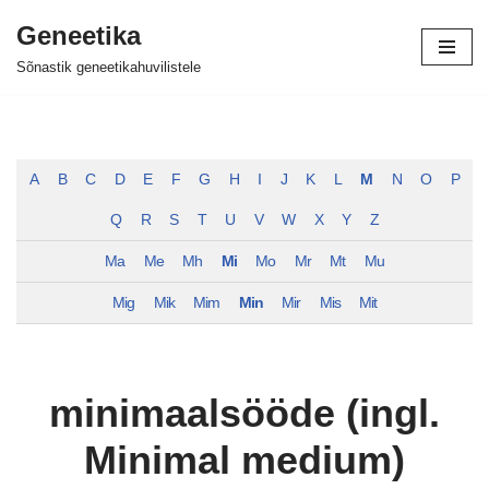
Geneetika
Skip
Sõnastik geneetikahuvilistele
to
content
A
B
C
D
E
F
G
H
I
J
K
L
M
N
O
P
Q
R
S
T
U
V
W
X
Y
Z
Ma
Me
Mh
Mi
Mo
Mr
Mt
Mu
Mig
Mik
Mim
Min
Mir
Mis
Mit
minimaalsööde (ingl.
Minimal medium)