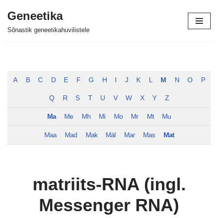
Geneetika
Skip
Sõnastik geneetikahuvilistele
to
content
A
B
C
D
E
F
G
H
I
J
K
L
M
N
O
P
Q
R
S
T
U
V
W
X
Y
Z
Ma
Me
Mh
Mi
Mo
Mr
Mt
Mu
Maa
Mad
Mak
Mäl
Mar
Mas
Mat
matriits-RNA (ingl.
Messenger RNA)