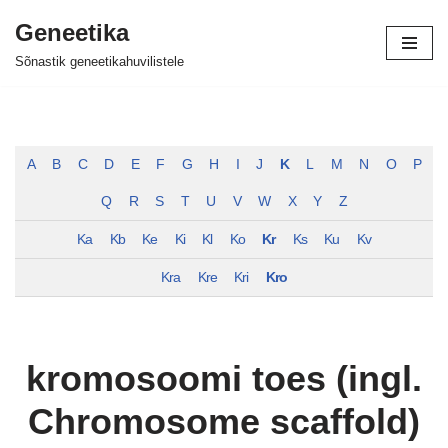
Geneetika
Skip
Sõnastik geneetikahuvilistele
to
content
A
B
C
D
E
F
G
H
I
J
K
L
M
N
O
P
Q
R
S
T
U
V
W
X
Y
Z
Ka
Kb
Ke
Ki
Kl
Ko
Kr
Ks
Ku
Kv
Kra
Kre
Kri
Kro
kromosoomi toes (ingl.
Chromosome scaffold)