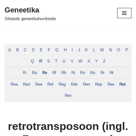
Geneetika
Skip
Sõnastik geneetikahuvilistele
to
content
A
B
C
D
E
F
G
H
I
J
K
L
M
N
O
P
Q
R
S
T
U
V
W
X
Y
Z
R-
Ra
Re
Rf
Rh
Ri
Rn
Ro
Rr
Rt
Rea
Red
Ree
Ref
Reg
Rek
Ren
Rep
Res
Ret
Rev
retrotransposoon (ingl.