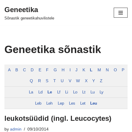
Geneetika
Skip
Sõnastik geneetikahuvilistele
to
content
Geneetika sõnastik
A
B
C
D
E
F
G
H
I
J
K
L
M
N
O
P
Q
R
S
T
U
V
W
X
Y
Z
La
Ld
Le
Lf
Li
Lo
Lt
Lu
Ly
Leb
Leh
Lep
Les
Let
Leu
leukotsüüdid (ingl. Leucocytes)
by
admin
09/10/2014