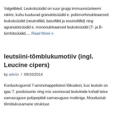
Valgelibled. Leukotsüüdid on suur grupp immuunsüsteemi
rakke, kuhu kuuluvad granulotsüüdid e. polümorfonukleaarsed
leukotsüüdid (neutrofiilid, basofiilid ja eosinofiillid) ning
agranulotsüüdid e. mononukleaarsed leukotsüüdid (T- ja B-
lümfotsüüdid,…
Read More »
leutsiini-tõmblukumotiiv (ingl.
Leucine cipers)
by
admin
09/10/2014
Korduskogumid 7-aminohappelistest lõikudest, kus leutsiin on
igas 7. positsioonis ning mis seostuvad leutsiinide kohalt teise
samasuguse polüpeptiidi samasuguse motiiviga. Moodustub
tõmblukusarnane struktuur.