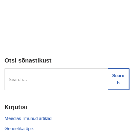
Otsi sõnastikust
Searc
h
Kirjutisi
Meedias ilmunud artiklid
Geneetika õpik