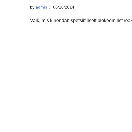
by
admin
06/10/2014
Valk, mis kiirendab spetsiifiliselt biokeemilist rea