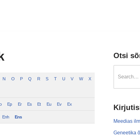
k
Otsi sõ
N
O
P
Q
R
S
T
U
V
W
X
o
Ep
Er
Es
Et
Eu
Ev
Ex
Kirjutis
Enh
Ens
Meedias ilm
Geneetika õ