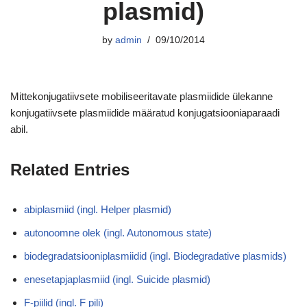
plasmid)
by
admin
09/10/2014
Mittekonjugatiivsete mobiliseeritavate plasmiidide ülekanne
konjugatiivsete plasmiidide määratud konjugatsiooniaparaadi
abil.
Related Entries
abiplasmiid (ingl. Helper plasmid)
autonoomne olek (ingl. Autonomous state)
biodegradatsiooniplasmiidid (ingl. Biodegradative plasmids)
enesetapjaplasmiid (ingl. Suicide plasmid)
F-piilid (ingl. F pili)