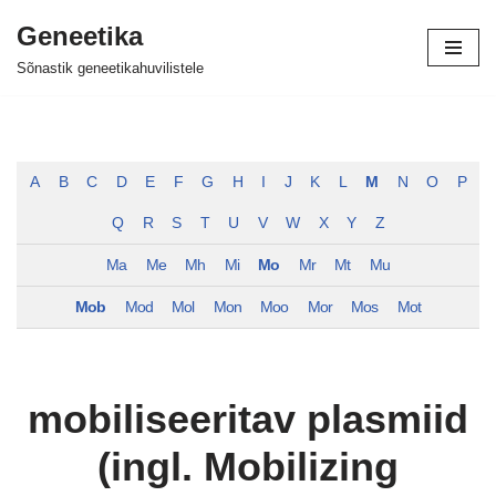
Geneetika
Skip
Sõnastik geneetikahuvilistele
to
content
A
B
C
D
E
F
G
H
I
J
K
L
M
N
O
P
Q
R
S
T
U
V
W
X
Y
Z
Ma
Me
Mh
Mi
Mo
Mr
Mt
Mu
Mob
Mod
Mol
Mon
Moo
Mor
Mos
Mot
mobiliseeritav plasmiid
(ingl. Mobilizing