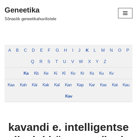
Geneetika
Skip
Sõnastik geneetikahuvilistele
to
content
A
B
C
D
E
F
G
H
I
J
K
L
M
N
O
P
Q
R
S
T
U
V
W
X
Y
Z
Ka
Kb
Ke
Ki
Kl
Ko
Kr
Ks
Ku
Kv
Kaa
Kah
Käi
Kak
Kal
Kan
Kap
Kar
Kas
Kat
Kau
Kav
kavandi e. intelligentse