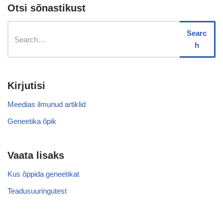
Otsi sõnastikust
Searc
h
Kirjutisi
Meedias ilmunud artiklid
Geneetika õpik
Vaata lisaks
Kus õppida geneetikat
Teadusuuringutest