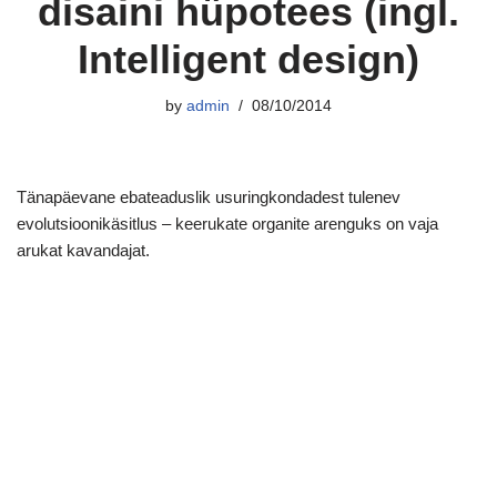
disaini hüpotees (ingl.
Intelligent design)
by
admin
08/10/2014
Tänapäevane ebateaduslik usuringkondadest tulenev
evolutsioonikäsitlus – keerukate organite arenguks on vaja
arukat kavandajat.