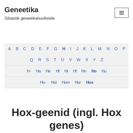
Geneetika
Skip
Sõnastik geneetikahuvilistele
to
content
A
B
C
D
E
F
G
H
I
J
K
L
M
N
O
P
Q
R
S
T
U
V
W
X
Y
Z
H-
Ha
He
Hf
Hi
Hl
Hn
Ho
Hu
Ho-
Hol
Hom
Hor
Hox
Hox-geenid (ingl. Hox
genes)