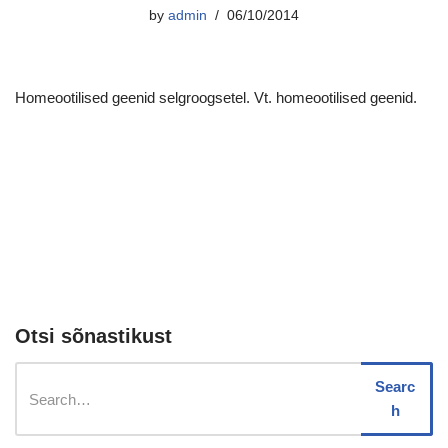
by
admin
06/10/2014
Homeootilised geenid selgroogsetel. Vt. homeootilised geenid.
Otsi sõnastikust
Searc
h