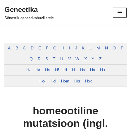
Geneetika
Skip
Sõnastik geneetikahuvilistele
to
content
A
B
C
D
E
F
G
H
I
J
K
L
M
N
O
P
Q
R
S
T
U
V
W
X
Y
Z
H-
Ha
He
Hf
Hi
Hl
Hn
Ho
Hu
Ho-
Hol
Hom
Hor
Hox
homeootiline
mutatsioon (ingl.