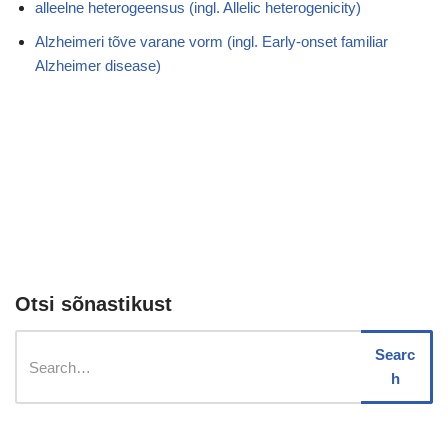
alleelne heterogeensus (ingl. Allelic heterogenicity)
Alzheimeri tõve varane vorm (ingl. Early-onset familiar
Alzheimer disease)
Otsi sõnastikust
Searc
h