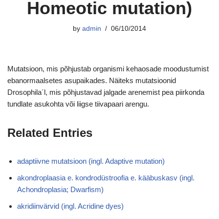
Homeotic mutation)
by
admin
06/10/2014
Mutatsioon, mis põhjustab organismi kehaosade moodustumist
ebanormaalsetes asupaikades. Näiteks mutatsioonid
Drosophila´l, mis põhjustavad jalgade arenemist pea piirkonda
tundlate asukohta või liigse tiivapaari arengu.
Related Entries
adaptiivne mutatsioon (ingl. Adaptive mutation)
akondroplaasia e. kondrodüstroofia e. kääbuskasv (ingl.
Achondroplasia; Dwarfism)
akridiinvärvid (ingl. Acridine dyes)