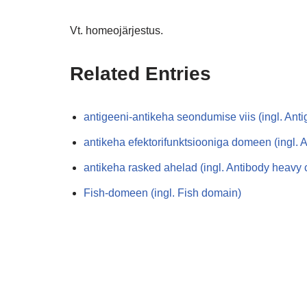
Vt. homeojärjestus.
Related Entries
antigeeni-antikeha seondumise viis (ingl. Ant
antikeha efektorifunktsiooniga domeen (ingl. A
antikeha rasked ahelad (ingl. Antibody heavy 
Fish-domeen (ingl. Fish domain)