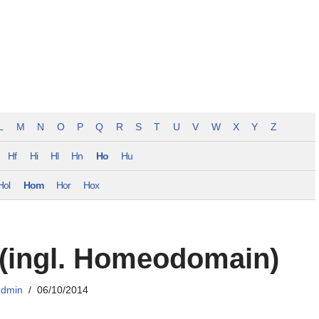
L
M
N
O
P
Q
R
S
T
U
V
W
X
Y
Z
Hf
Hi
Hl
Hn
Ho
Hu
Hol
Hom
Hor
Hox
ingl. Homeodomain)
admin
06/10/2014