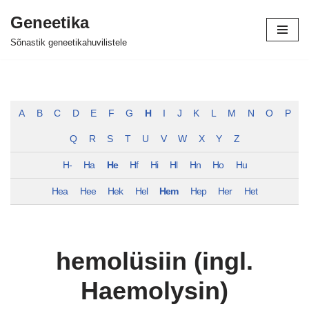
Geneetika
Skip
Sõnastik geneetikahuvilistele
to
content
A
B
C
D
E
F
G
H
I
J
K
L
M
N
O
P
Q
R
S
T
U
V
W
X
Y
Z
H-
Ha
He
Hf
Hi
Hl
Hn
Ho
Hu
Hea
Hee
Hek
Hel
Hem
Hep
Her
Het
hemolüsiin (ingl.
Haemolysin)