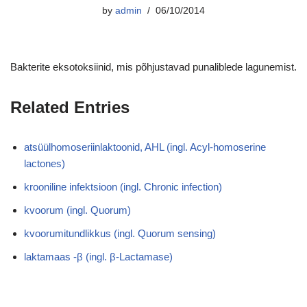
by
admin
06/10/2014
Bakterite eksotoksiinid, mis põhjustavad punaliblede lagunemist.
Related Entries
atsüülhomoseriinlaktoonid, AHL (ingl. Acyl-homoserine
lactones)
krooniline infektsioon (ingl. Chronic infection)
kvoorum (ingl. Quorum)
kvoorumitundlikkus (ingl. Quorum sensing)
laktamaas -β (ingl. β-Lactamase)