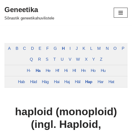
Geneetika
Skip
Sõnastik geneetikahuvilistele
to
content
A
B
C
D
E
F
G
H
I
J
K
L
M
N
O
P
Q
R
S
T
U
V
W
X
Y
Z
H-
Ha
He
Hf
Hi
Hl
Hn
Ho
Hu
Hab
Häd
Häg
Hai
Haj
Häl
Hap
Har
Hat
haploid (monoploid)
(ingl. Haploid,