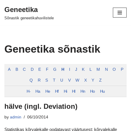
Geneetika
Skip
Sõnastik geneetikahuvilistele
to
content
Geneetika sõnastik
A
B
C
D
E
F
G
H
I
J
K
L
M
N
O
P
Q
R
S
T
U
V
W
X
Y
Z
H-
Ha
He
Hf
Hi
Hl
Hn
Ho
Hu
hälve (ingl. Deviation)
by
admin
06/10/2014
Statistikas kõrvalekalle oodatavast väärtusest; kõrvalekalle