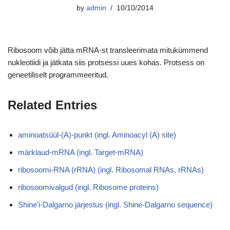
by
admin
10/10/2014
Ribosoom võib jätta mRNA-st transleerimata mitukümmend
nukleotiidi ja jätkata siis protsessi uues kohas. Protsess on
geneetiliselt programmeeritud.
Related Entries
aminoatsüül-(A)-punkt (ingl. Aminoacyl (A) site)
märklaud-mRNA (ingl. Target-mRNA)
ribosoomi-RNA (rRNA) (ingl. Ribosomal RNAs, rRNAs)
ribosoomivalgud (ingl. Ribosome proteins)
Shine’i-Dalgarno järjestus (ingl. Shine-Dalgarno sequence)