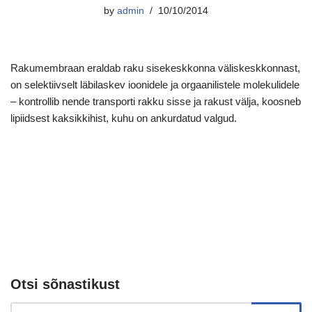
by
admin
10/10/2014
Rakumembraan eraldab raku sisekeskkonna väliskeskkonnast,
on selektiivselt läbilaskev ioonidele ja orgaanilistele molekulidele
– kontrollib nende transporti rakku sisse ja rakust välja, koosneb
lipiidsest kaksikkihist, kuhu on ankurdatud valgud.
Otsi sõnastikust