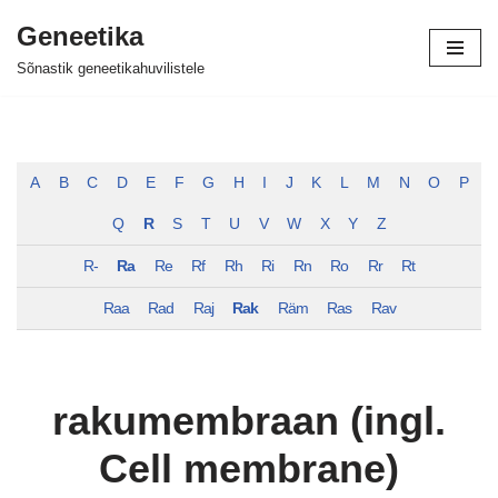
Geneetika
Skip
Sõnastik geneetikahuvilistele
to
content
A
B
C
D
E
F
G
H
I
J
K
L
M
N
O
P
Q
R
S
T
U
V
W
X
Y
Z
R-
Ra
Re
Rf
Rh
Ri
Rn
Ro
Rr
Rt
Raa
Rad
Raj
Rak
Räm
Ras
Rav
rakumembraan (ingl.
Cell membrane)