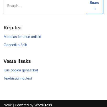
Searc
h
Kirjutisi
Meedias ilmunud artiklid
Geneetika õpik
Vaata lisaks
Kus õppida geneetikat
Teadusuuringutest
Neve
| Powered by
WordPress