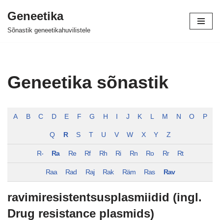
Geneetika
Skip
Sõnastik geneetikahuvilistele
to
content
Geneetika sõnastik
A
B
C
D
E
F
G
H
I
J
K
L
M
N
O
P
Q
R
S
T
U
V
W
X
Y
Z
R-
Ra
Re
Rf
Rh
Ri
Rn
Ro
Rr
Rt
Raa
Rad
Raj
Rak
Räm
Ras
Rav
ravimiresistentsusplasmiidid (ingl.
Drug resistance plasmids)