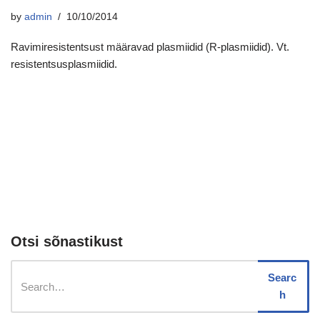
by
admin
10/10/2014
Ravimiresistentsust määravad plasmiidid (R-plasmiidid). Vt.
resistentsusplasmiidid.
Otsi sõnastikust
Searc
h