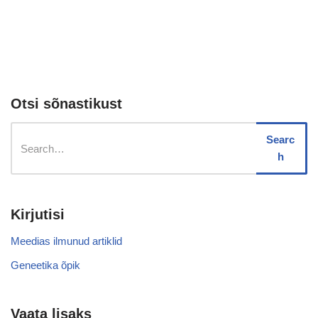
Otsi sõnastikust
Searc
h
Kirjutisi
Meedias ilmunud artiklid
Geneetika õpik
Vaata lisaks