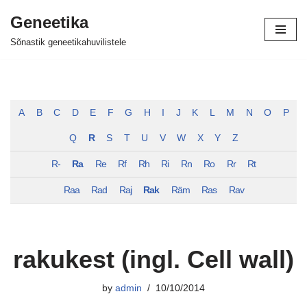
Geneetika
Skip
Sõnastik geneetikahuvilistele
to
content
A
B
C
D
E
F
G
H
I
J
K
L
M
N
O
P
Q
R
S
T
U
V
W
X
Y
Z
R-
Ra
Re
Rf
Rh
Ri
Rn
Ro
Rr
Rt
Raa
Rad
Raj
Rak
Räm
Ras
Rav
rakukest (ingl. Cell wall)
by
admin
10/10/2014