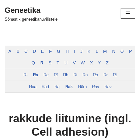
Geneetika
Skip
Sõnastik geneetikahuvilistele
to
content
A
B
C
D
E
F
G
H
I
J
K
L
M
N
O
P
Q
R
S
T
U
V
W
X
Y
Z
R-
Ra
Re
Rf
Rh
Ri
Rn
Ro
Rr
Rt
Raa
Rad
Raj
Rak
Räm
Ras
Rav
rakkude liitumine (ingl.
Cell adhesion)