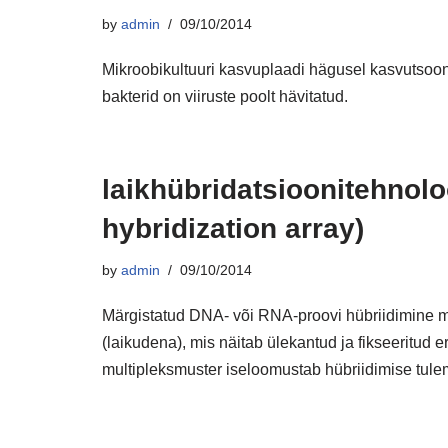
by
admin
09/10/2014
Mikroobikultuuri kasvuplaadi hägusel kasvutsoonil
bakterid on viiruste poolt hävitatud.
laikhübridatsioonitehnoloo
hybridization array)
by
admin
09/10/2014
Märgistatud DNA- või RNA-proovi hübriidimine me
(laikudena), mis näitab ülekantud ja fikseeritud
multipleksmuster iseloomustab hübriidimise tule