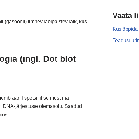
Vaata l
 (gasoonil) ilmnev läbipaistev laik, kus
Kus õppida 
Teadusuurin
gia (ingl. Dot blot
mbraanil spetsiifilise mustrina
 eri DNA-järjestuste olemasolu. Saadud
musi.