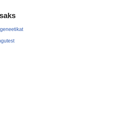
isaks
geneetikat
gutest