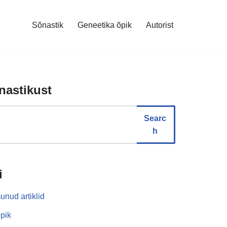
Sõnastik
Geneetika õpik
Autorist
nastikust
Searc
h
i
unud artiklid
pik