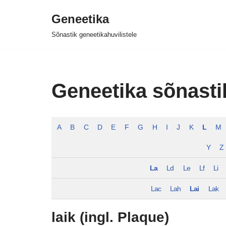
Geneetika
Skip
Sõnastik geneetikahuvilistele
to
content
Geneetika sõnasti
A
B
C
D
E
F
G
H
I
J
K
L
M
Y
Z
La
Ld
Le
Lf
Li
Lac
Lah
Lai
Lak
laik (ingl. Plaque)