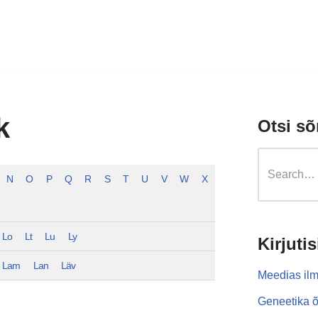
k
Otsi sõ
N
O
P
Q
R
S
T
U
V
W
X
Lo
Lt
Lu
Ly
Kirjutis
Lam
Lan
Läv
Meedias ilm
Geneetika õ