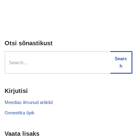
Otsi sõnastikust
Searc
h
Kirjutisi
Meedias ilmunud artiklid
Geneetika õpik
Vaata lisaks