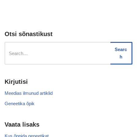
Otsi sõnastikust
Searc
h
Kirjutisi
Meedias ilmunud artiklid
Geneetika õpik
Vaata lisaks
Kus õppida geneetikat