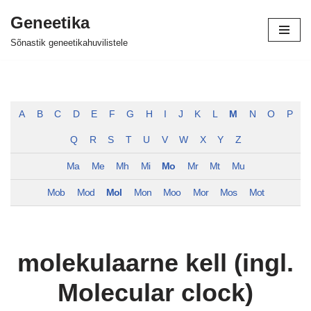
Geneetika
Skip
Sõnastik geneetikahuvilistele
to
content
A
B
C
D
E
F
G
H
I
J
K
L
M
N
O
P
Q
R
S
T
U
V
W
X
Y
Z
Ma
Me
Mh
Mi
Mo
Mr
Mt
Mu
Mob
Mod
Mol
Mon
Moo
Mor
Mos
Mot
molekulaarne kell (ingl.
Molecular clock)