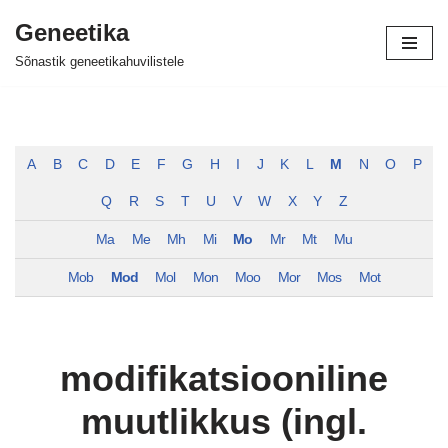
Geneetika
Skip
Sõnastik geneetikahuvilistele
to
content
A
B
C
D
E
F
G
H
I
J
K
L
M
N
O
P
Q
R
S
T
U
V
W
X
Y
Z
Ma
Me
Mh
Mi
Mo
Mr
Mt
Mu
Mob
Mod
Mol
Mon
Moo
Mor
Mos
Mot
modifikatsiooniline
muutlikkus (ingl.