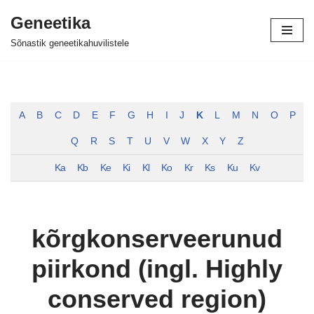
Geneetika
Skip
Sõnastik geneetikahuvilistele
to
content
A
B
C
D
E
F
G
H
I
J
K
L
M
N
O
P
Q
R
S
T
U
V
W
X
Y
Z
Ka
Kb
Ke
Ki
Kl
Ko
Kr
Ks
Ku
Kv
kõrgkonserveerunud
piirkond (ingl. Highly
conserved region)