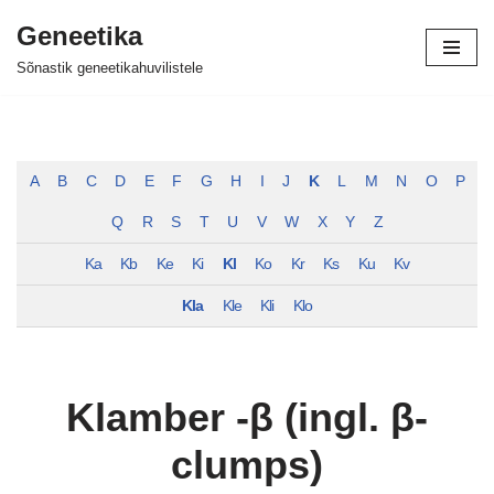
Geneetika
Skip
Sõnastik geneetikahuvilistele
to
content
A
B
C
D
E
F
G
H
I
J
K
L
M
N
O
P
Q
R
S
T
U
V
W
X
Y
Z
Ka
Kb
Ke
Ki
Kl
Ko
Kr
Ks
Ku
Kv
Kla
Kle
Kli
Klo
Klamber -β (ingl. β-
clumps)