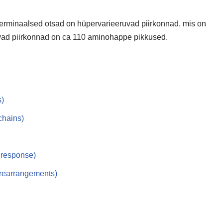
-terminaalsed otsad on hüpervarieeruvad piirkonnad, mis on
ruvad piirkonnad on ca 110 aminohappe pikkused.
s)
chains)
 response)
rearrangements)