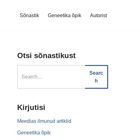
Sõnastik
Geneetika õpik
Autorist
Otsi sõnastikust
Searc
h
Kirjutisi
Meedias ilmunud artiklid
Geneetika õpik