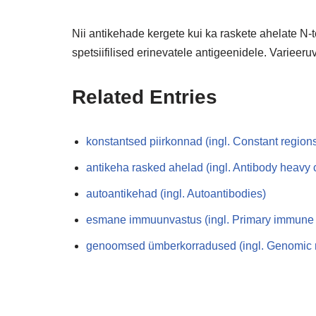
Nii antikehade kergete kui ka raskete ahelate N
spetsiifilised erinevatele antigeenidele. Variee
Related Entries
konstantsed piirkonnad (ingl. Constant region
antikeha rasked ahelad (ingl. Antibody heavy 
autoantikehad (ingl. Autoantibodies)
esmane immuunvastus (ingl. Primary immune
genoomsed ümberkorradused (ingl. Genomic 