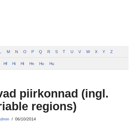
L
M
N
O
P
Q
R
S
T
U
V
W
X
Y
Z
Hf
Hi
Hl
Hn
Ho
Hu
ad piirkonnad (ingl.
iable regions)
admin
06/10/2014