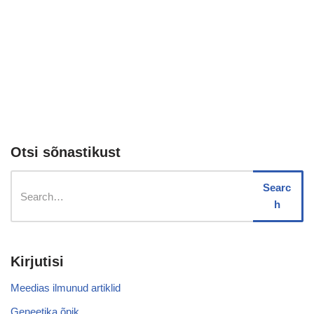
Otsi sõnastikust
Searc
h
Kirjutisi
Meedias ilmunud artiklid
Geneetika õpik