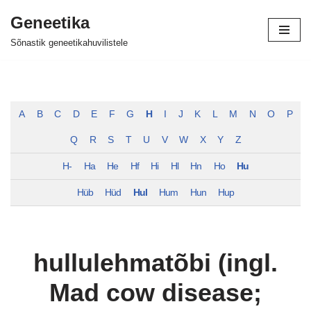
Geneetika
Skip
Sõnastik geneetikahuvilistele
to
content
A
B
C
D
E
F
G
H
I
J
K
L
M
N
O
P
Q
R
S
T
U
V
W
X
Y
Z
H-
Ha
He
Hf
Hi
Hl
Hn
Ho
Hu
Hüb
Hüd
Hul
Hum
Hun
Hup
hullulehmatõbi (ingl.
Mad cow disease;