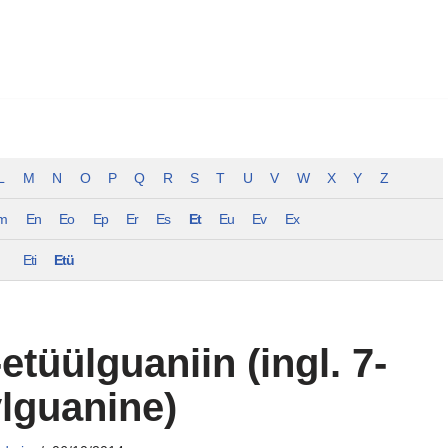
L
M
N
O
P
Q
R
S
T
U
V
W
X
Y
Z
m
En
Eo
Ep
Er
Es
Et
Eu
Ev
Ex
Eti
Etü
etüülguaniin (ingl. 7-
lguanine)