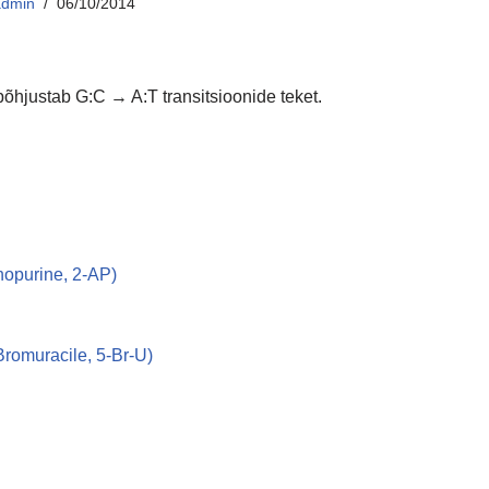
admin
06/10/2014
põhjustab G:C → A:T transitsioonide teket.
nopurine, 2-AP)
-Bromuracile, 5-Br-U)