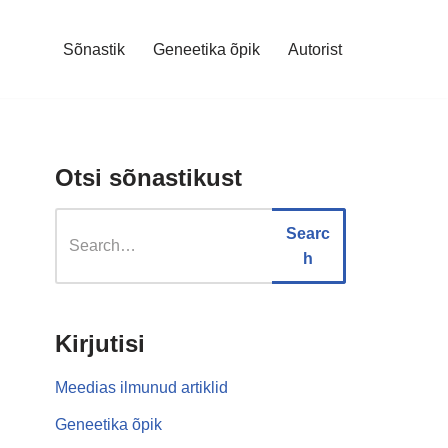
Sõnastik
Geneetika õpik
Autorist
Otsi sõnastikust
Searc
h
Kirjutisi
Meedias ilmunud artiklid
Geneetika õpik