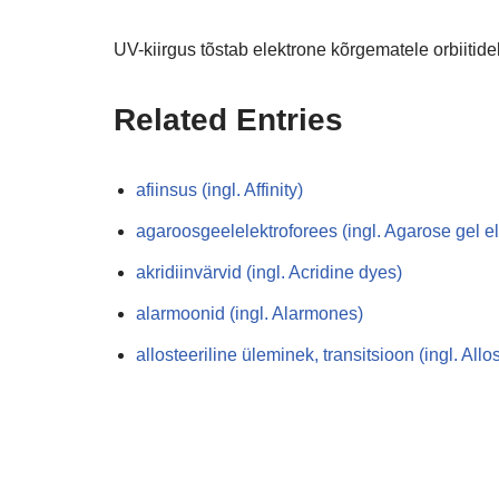
UV-kiirgus tõstab elektrone kõrgematele orbiitid
Related Entries
afiinsus (ingl. Affinity)
agaroosgeelelektroforees (ingl. Agarose gel e
akridiinvärvid (ingl. Acridine dyes)
alarmoonid (ingl. Alarmones)
allosteeriline üleminek, transitsioon (ingl. Allos