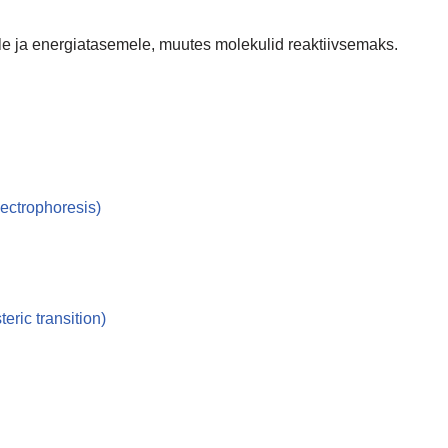
ele ja energiatasemele, muutes molekulid reaktiivsemaks.
lectrophoresis)
teric transition)