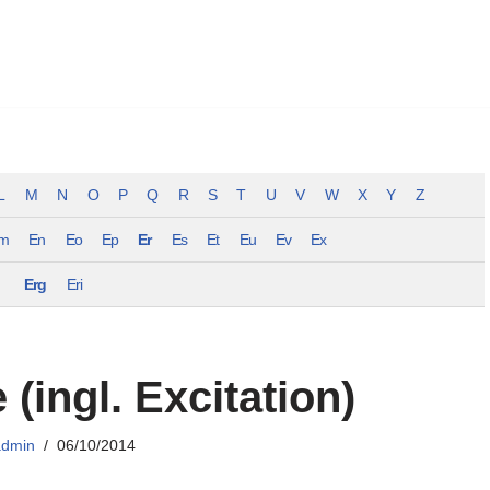
L
M
N
O
P
Q
R
S
T
U
V
W
X
Y
Z
m
En
Eo
Ep
Er
Es
Et
Eu
Ev
Ex
Erg
Eri
(ingl. Excitation)
admin
06/10/2014