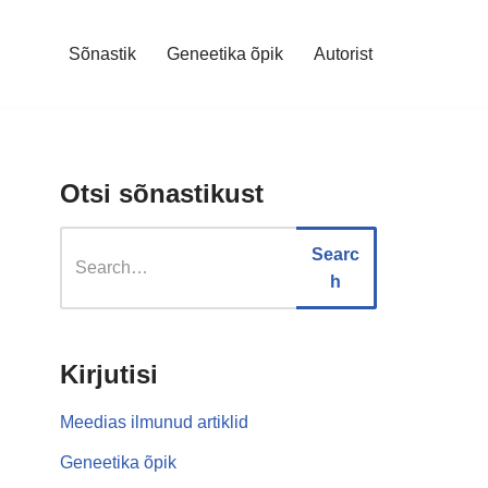
Sõnastik
Geneetika õpik
Autorist
Otsi sõnastikust
Searc
h
Kirjutisi
Meedias ilmunud artiklid
Geneetika õpik