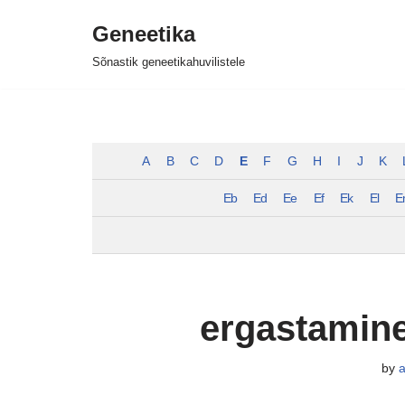
Geneetika
Skip
Sõnastik geneetikahuvilistele
to
content
A
B
C
D
E
F
G
H
I
J
K
Eb
Ed
Ee
Ef
Ek
El
E
ergastamine 
by