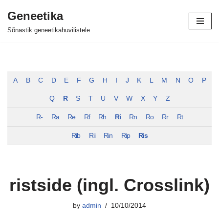
Geneetika
Skip
Sõnastik geneetikahuvilistele
to
content
A
B
C
D
E
F
G
H
I
J
K
L
M
N
O
P
Q
R
S
T
U
V
W
X
Y
Z
R-
Ra
Re
Rf
Rh
Ri
Rn
Ro
Rr
Rt
Rib
Rii
Rin
Rip
Ris
ristside (ingl. Crosslink)
by
admin
10/10/2014