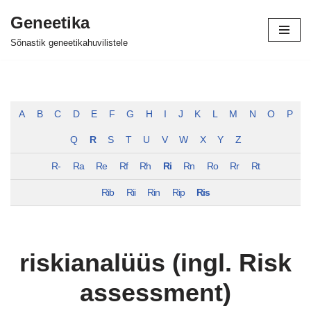
Geneetika
Skip
Sõnastik geneetikahuvilistele
to
content
A
B
C
D
E
F
G
H
I
J
K
L
M
N
O
P
Q
R
S
T
U
V
W
X
Y
Z
R-
Ra
Re
Rf
Rh
Ri
Rn
Ro
Rr
Rt
Rib
Rii
Rin
Rip
Ris
riskianalüüs (ingl. Risk
assessment)