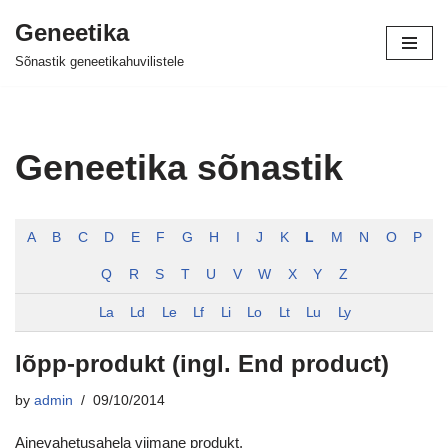
Geneetika
Skip
Sõnastik geneetikahuvilistele
to
content
Geneetika sõnastik
A
B
C
D
E
F
G
H
I
J
K
L
M
N
O
P
Q
R
S
T
U
V
W
X
Y
Z
La
Ld
Le
Lf
Li
Lo
Lt
Lu
Ly
lõpp-produkt (ingl. End product)
by
admin
09/10/2014
Ainevahetusahela viimane produkt.