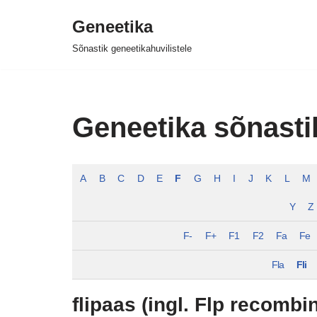
Geneetika
Skip
Sõnastik geneetikahuvilistele
to
content
Geneetika sõnasti
A
B
C
D
E
F
G
H
I
J
K
L
M
Y
Z
F-
F+
F1
F2
Fa
Fe
Fla
Fli
flipaas (ingl. Flp recombi