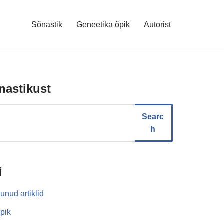
Sõnastik
Geneetika õpik
Autorist
nastikust
Searc
h
i
unud artiklid
pik