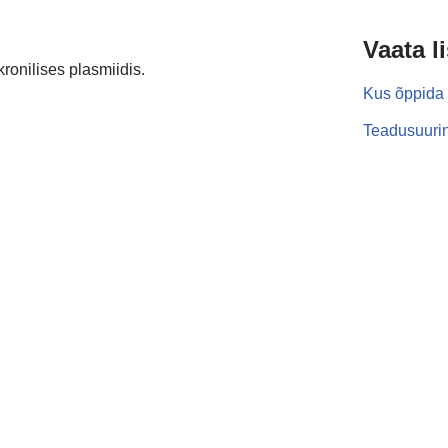
Vaata l
onilises plasmiidis.
Kus õppida 
Teadusuurin