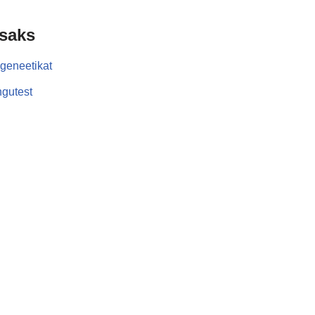
isaks
geneetikat
gutest