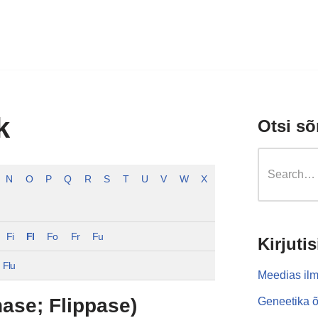
k
Otsi sõ
N
O
P
Q
R
S
T
U
V
W
X
Fi
Fl
Fo
Fr
Fu
Kirjutis
Flu
Meedias ilm
nase; Flippase)
Geneetika õ