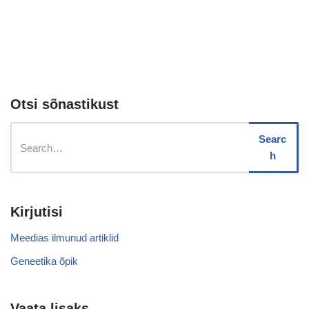
Otsi sõnastikust
Searc
h
Kirjutisi
Meedias ilmunud artiklid
Geneetika õpik
Vaata lisaks