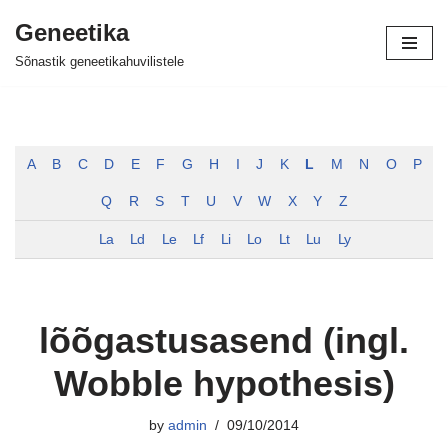
Geneetika
Skip
Sõnastik geneetikahuvilistele
to
content
A
B
C
D
E
F
G
H
I
J
K
L
M
N
O
P
Q
R
S
T
U
V
W
X
Y
Z
La
Ld
Le
Lf
Li
Lo
Lt
Lu
Ly
lõõgastusasend (ingl.
Wobble hypothesis)
by
admin
09/10/2014