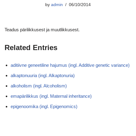
by
admin
06/10/2014
Teadus pärilikkusest ja muutlikkusest.
Related Entries
aditiivne geneetiline hajumus (ingl. Additive genetic variance)
alkaptonuuria (ingl. Alkaptonuria)
alkoholism (ingl. Alcoholism)
emapärilikkus (ingl. Maternal inheritance)
epigenoomika (ingl. Epigenomics)