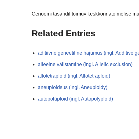
Genoomi tasandil toimuv keskkonnatoimelise muu
Related Entries
aditiivne geneetiline hajumus (ingl. Additive g
alleelne välistamine (ingl. Allelic exclusion)
allotetraploid (ingl. Allotetraploid)
aneuploidsus (ingl. Aneuploidy)
autopolüploid (ingl. Autopolyploid)