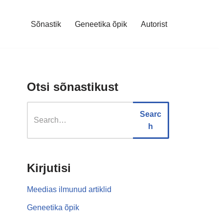
Sõnastik
Geneetika õpik
Autorist
Otsi sõnastikust
Searc
h
Kirjutisi
Meedias ilmunud artiklid
Geneetika õpik