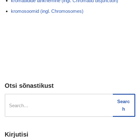
kromatiidide lahknemine (ingl. Chromatid disjunction)
kromosoomid (ingl. Chromosomes)
Otsi sõnastikust
Searc
h
Kirjutisi