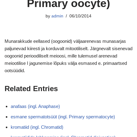
Primary oocyte)
by
admin
06/10/2014
Munarakkude eellased (oogoonid) väljaarenevas munasarjas
paljunevad kiiresti ja korduvalt mitootiliselt. Järgnevalt sisenevad
oogoonid perioodiliselt meioosi, mille tulemusel arenevad
meiootilise I jagunemise lõpuks välja esmased e. primaartsed
ootsüüdid.
Related Entries
anafaas (ingl. Anaphase)
esmane spermatotsüüt (ingl. Primary spermatocyte)
kromatiid (ingl. Chromatid)