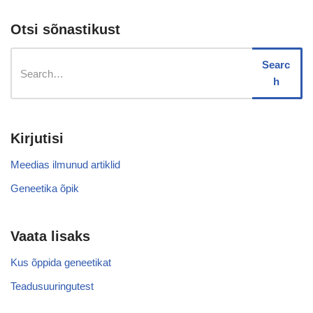
Otsi sõnastikust
Searc
h
Kirjutisi
Meedias ilmunud artiklid
Geneetika õpik
Vaata lisaks
Kus õppida geneetikat
Teadusuuringutest